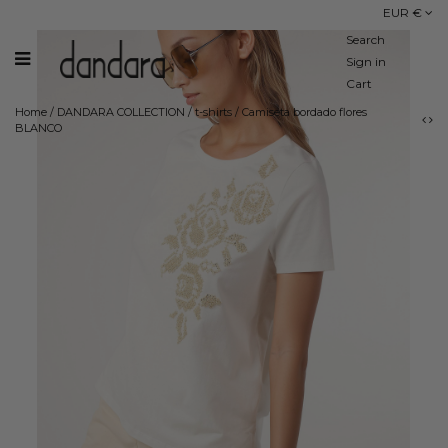
EUR €
Search
Sign in
Cart
Home
/
DANDARA COLLECTION
/
t-shirts
/
Camiseta bordado flores
BLANCO