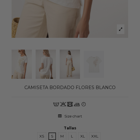
CAMISETA BORDADO FLORES BLANCO
Size chart
Tallas
XS
S
M
L
XL
XXL