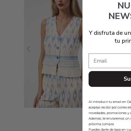
NU
NEW
TOP-CHALECO CENEFA. CONJUNTO
CAMI
AZUL
Y disfruta de u
15.99 €
tu pr
36.99 €
Email
Su
Al introducir tu email en D
aceptas recibir por correo 
novedades, promociones y c
Además, te enviaremos un 
próxima compra.
Puedes darte de baja en cu