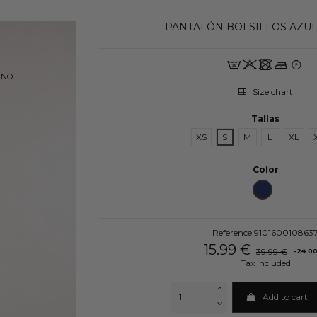
PANTALÓN BOLSILLOS AZU
RINO
Size chart
Tallas
XS
S
M
L
XL
Color
AZUL MARINO
Reference
910160010863
15.99 €
39.99 €
-24.0
Tax included
Add to cart