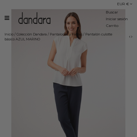
EUR €
Buscar
Iniciar sesión
Carrito
Inicio
/
Colección Dandara
/
Pantalones y Faldas
/
Pantalón culotte
básico AZUL MARINO