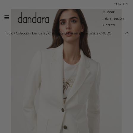
EUR €
Buscar
Iniciar sesión
Carrito
Inicio
/
Colección Dandara
/
Chaquetas
/
Blazer piqué básica CRUDO