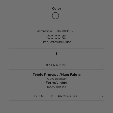
Color
CRUDO REF.: 001003
Referencia
9101600080216
69,99 €
Impuestos incluidos
DESCRIPCIÓN
Tejido Principal/Main Fabric
100% poliéster
Forro/Lining
100% acetato
DETALLES DEL PRODUCTO